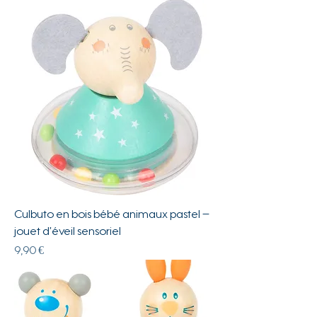
Culbuto en bois bébé animaux pastel –
jouet d’éveil sensoriel
Prix
9,90 €