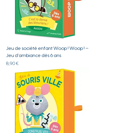
Jeu de société enfant Woop ! Woop ! –
Jeu d’ambiance dès 6 ans
Prix
8,90 €