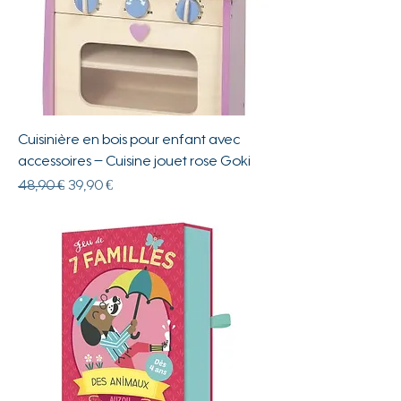
Cuisinière en bois pour enfant avec
accessoires – Cuisine jouet rose Goki
Prix original
Prix promotionnel
48,90 €
39,90 €