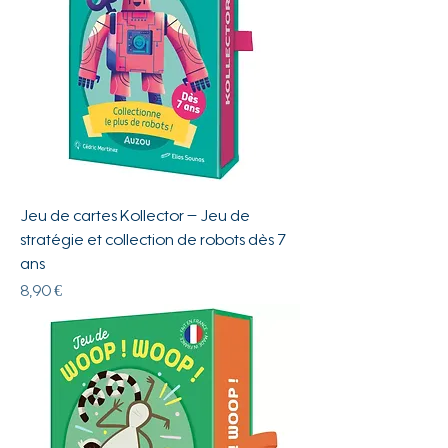
Jeu de cartes Kollector – Jeu de
stratégie et collection de robots dès 7
ans
Prix
8,90 €