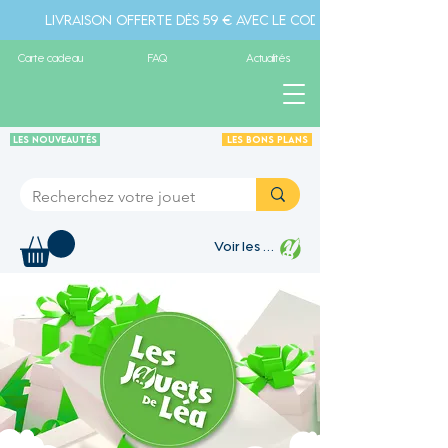
Livraison offerte dès 59 € avec le code " livraison" - Pa
Carte cadeau
FAQ
Actualités
Les Nouveautés
Les Bons plans
Voir les points