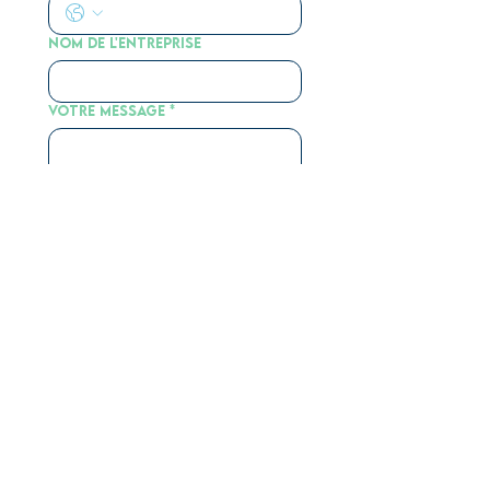
Nom de l'entreprise
votre message
*
J'accepte la politique de 
confidentialité 
(voir)
*
Envoyer
La boutique
Les jouets de Léa
Carte Cadeau
Programme de Fidélité
Services & Engagements
Votre compte
Nous contacter
FAQ
Informations