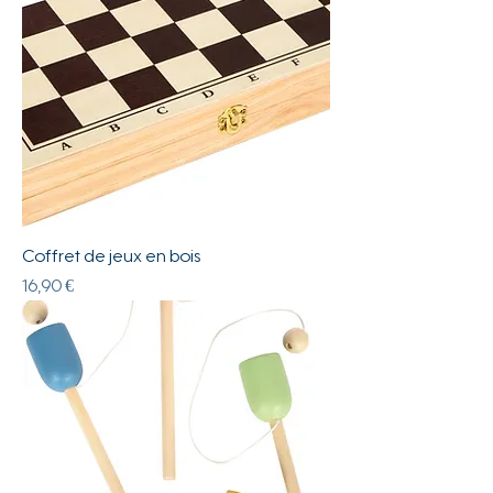
Coffret de jeux en bois
Prix
16,90 €