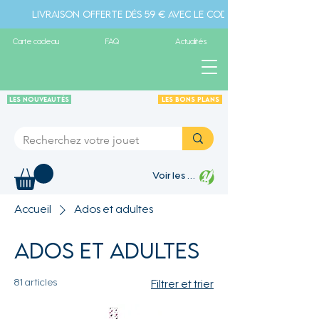
Livraison offerte dès 59 € avec le code " livraison" - Pa
Carte cadeau
FAQ
Actualités
Les Nouveautés
Les Bons plans
Voir les points
Accueil
Ados et adultes
Ados et adultes
81 articles
Filtrer et trier