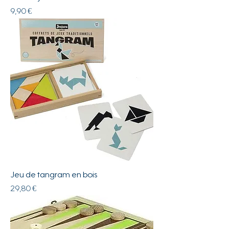
Prix
9,90 €
Jeu de tangram en bois
Prix
29,80 €