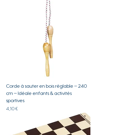
Corde à sauter en bois réglable – 240
cm – Idéale enfants & activités
sportives
Prix
4,10 €