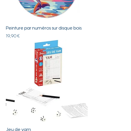
Peinture par numéros sur disque bois
Prix
19,90 €
Jeu de yam