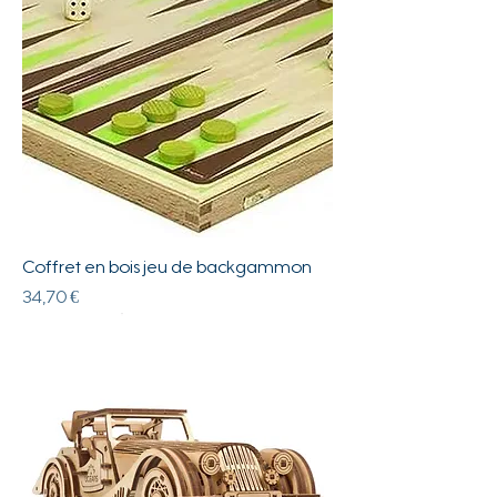
Coffret en bois jeu de backgammon
Prix
34,70 €