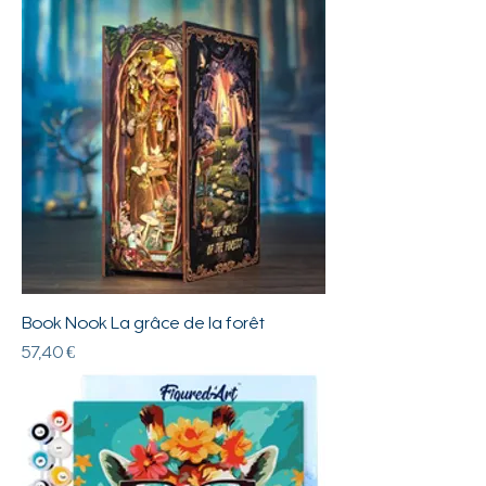
Book Nook La grâce de la forêt
Prix
57,40 €