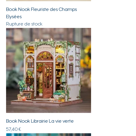
Book Nook Fleuriste des Champs
Elysées
Rupture de stock
Book Nook Librairie La vie verte
Prix
57,40 €