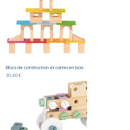
Blocs de construction et cartes en bois
Prix
30,40 €