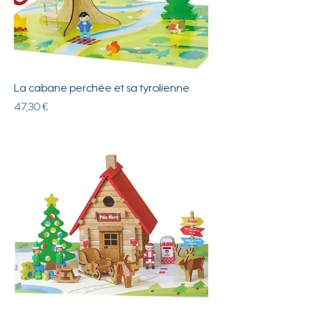
La cabane perchée et sa tyrolienne
Prix
47,30 €