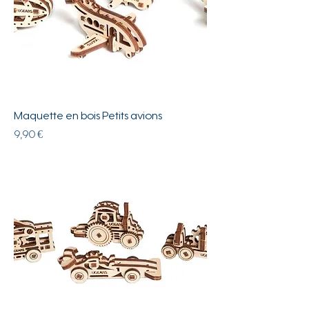
Maquette en bois Petits avions
Prix
9,90 €