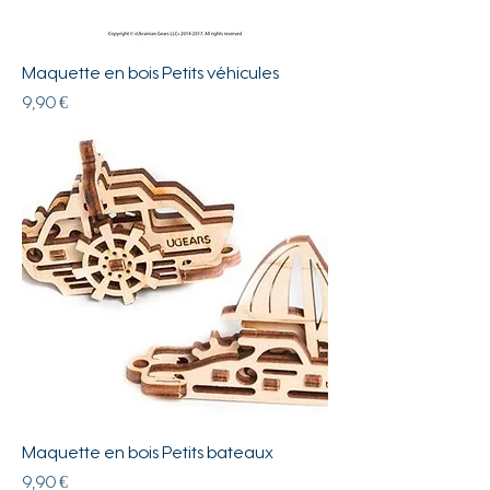
Maquette en bois Petits véhicules
Prix
9,90 €
Maquette en bois Petits bateaux
Prix
9,90 €