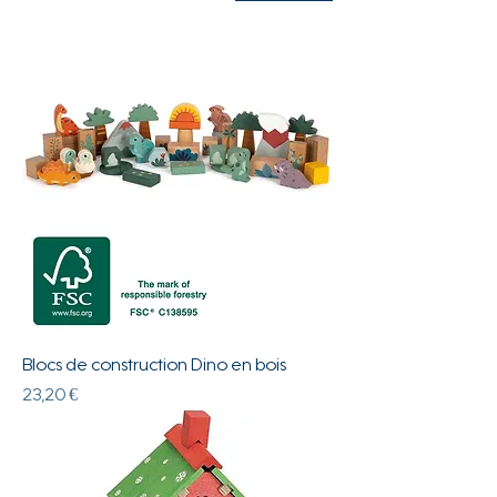
Blocs de construction Dino en bois
Prix
23,20 €