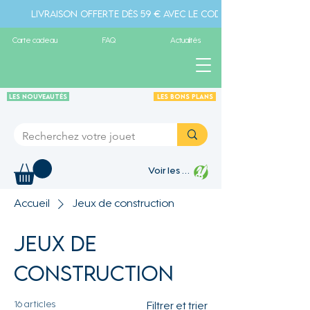
Livraison offerte dès 59 € avec le code " livraison" - Pa
Carte cadeau
FAQ
Actualités
Les Nouveautés
Les Bons plans
Voir les points
Accueil
Jeux de construction
Jeux de
construction
16 articles
Filtrer et trier