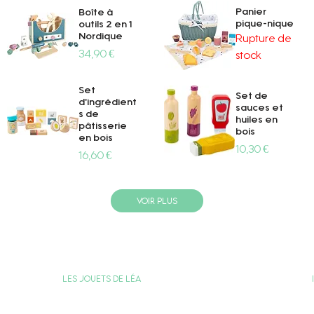
Panier
Boîte à
pique-nique
outils 2 en 1
Nordique
Rupture de
Prix
34,90 €
stock
Aperçu rapide
Aperçu rapide
Set
Set de
d'ingrédient
sauces et
s de
huiles en
pâtisserie
bois
en bois
Prix
10,30 €
Prix
16,60 €
Aperçu rapide
Aperçu rapide
Voir plus
Les jouets de Léa
Carte Cadeau
Programme de Fidélité