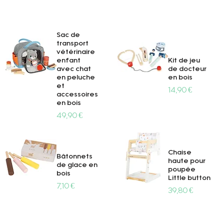
Sac de
transport
vétérinaire
enfant
Kit de jeu
avec chat
de docteur
en peluche
en bois
et
Prix
14,90 €
Aperçu rapide
Aperçu rapide
accessoires
en bois
Prix
49,90 €
Chaise
Bâtonnets
haute pour
de glace en
poupée
bois
Little button
Prix
7,10 €
Prix
39,80 €
Aperçu rapide
Aperçu rapide