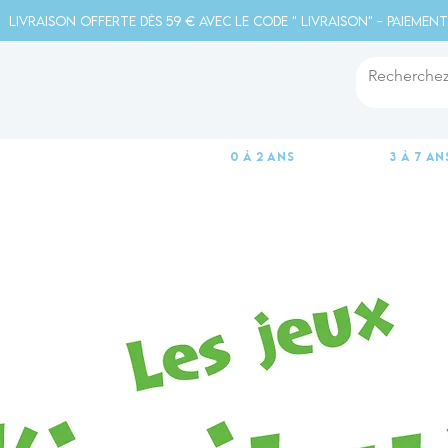
Livraison offerte dès 59 € avec le code " livraison" - Paiement
0 à 2 ans
3 à 7 an