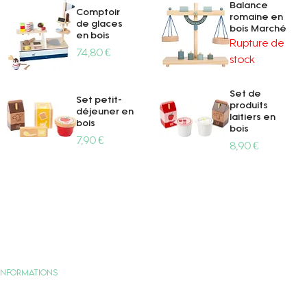
Balance
Comptoir
romaine en
de glaces
bois Marché
en bois
Rupture de
Prix
74,80 €
stock
Aperçu rapide
Aperçu rapide
Set de
Set petit-
produits
déjeuner en
laitiers en
bois
bois
Prix
7,90 €
Prix
8,90 €
Aperçu rapide
Aperçu rapide
Informations
Politique de confidentialité
Mentions légales