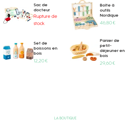
Sac de
Boîte à
docteur
outils
Nordique
Rupture de
Prix
46,80 €
stock
Aperçu rapide
Aperçu rapide
Panier de
Set de
petit-
boissons en
déjeuner en
bois
bois
Prix
12,20 €
Prix
29,60 €
Aperçu rapide
Aperçu rapide
La boutique
Services & Engagements
Nous contacter