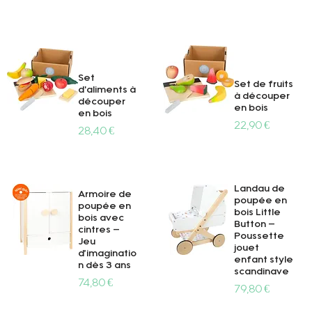
Set
Set de fruits
d'aliments à
à découper
découper
en bois
en bois
Prix
22,90 €
Prix
28,40 €
Aperçu rapide
Aperçu rapide
Landau de
Armoire de
poupée en
poupée en
bois Little
bois avec
Button –
cintres –
Poussette
Jeu
jouet
d’imaginatio
enfant style
n dès 3 ans
Aperçu rapide
Aperçu rapide
scandinave
Prix
74,80 €
Prix
79,80 €