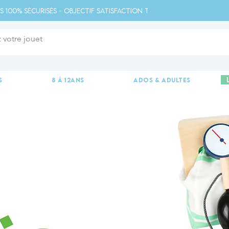
s 100% sécurisés - Objectif satisfaction totale - 
s
8 à 12ans
ados & adultes