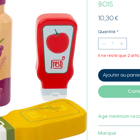
bois
Prix
10,30 €
Quantité
*
Il ne reste que 2 artic
Ajouter au panie
Comm
Age minimum re
3 ans
Marque