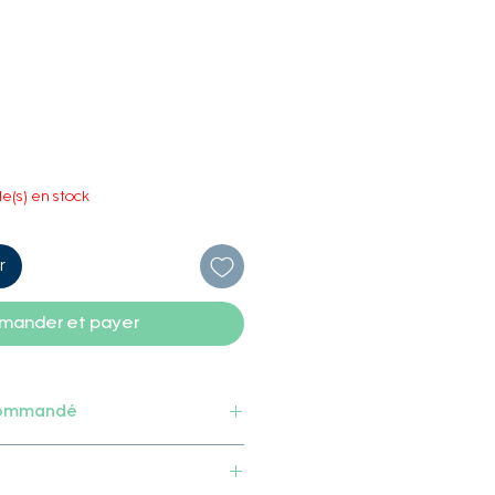
le(s) en stock
r
ander et payer
commandé