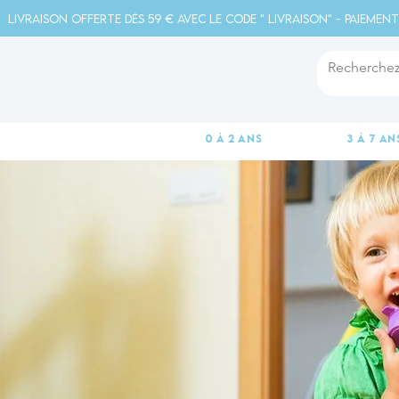
Livraison offerte dès 59 € avec le code " livraison" - Paiement
0 à 2 ans
3 à 7 an