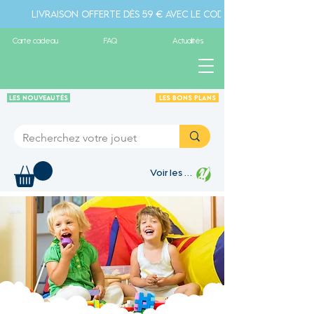
Livraison offerte dès 59 € avec le code " livraison" - Pa
Carte cadeau
FAQ
Actualités
Les Nouveautés
Les Bons plans
Voir les points