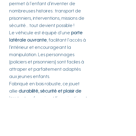
permet à l’enfant d’inventer de
nombreuses histoires : transport de
prisonniers, interventions, missions de
sécurité… tout devient possible !
Le véhicule est équipé d’une
porte
latérale ouvrante
, facilitant l’accès à
l’intérieur et encourageant la
manipulation. Les personnages
(policiers et prisonniers) sont faciles à
attraper et parfaitement adaptés
aux jeunes enfants.
Fabriqué en bois robuste, ce jouet
allie
durabilité, sécurité et plaisir de
jeu
, tout en favorisant l’imagination et
le développement des compétences
sociales.
Minibus : env. 30 x 15 x 16 cm,
figurines : env. 9 cm, Ø 3 cm