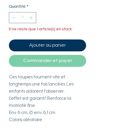
Quantité
*
Il ne reste que 1 article(s) en stock
Ajouter au panier
Commander et payer
Ces toupies tournent vite et
longtemps une fois lancées. Les
enfants adorent l'observer.
L'effet est garanti ! Renforce la
motricité fine.
Env. 6 cm, ∅ env. 6,1 cm
Coloris aléatoire