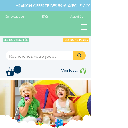
Livraison offerte dès 59 € avec le code " livraison" - Pa
Carte cadeau
FAQ
Actualités
Les Nouveautés
Les Bons plans
Voir les points