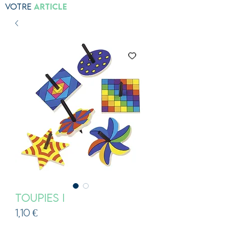
Votre
Article
Toupies I
Prix
1,10 €