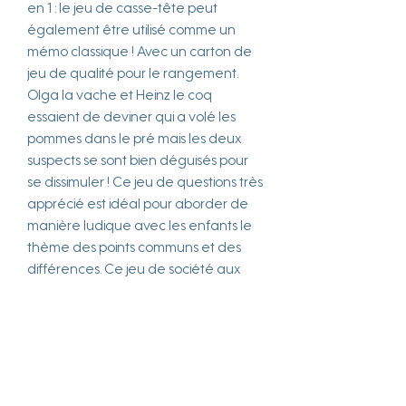
en 1 : le jeu de casse-tête peut
également être utilisé comme un
mémo classique ! Avec un carton de
jeu de qualité pour le rangement.
Olga la vache et Heinz le coq
essaient de deviner qui a volé les
pommes dans le pré mais les deux
suspects se sont bien déguisés pour
se dissimuler ! Ce jeu de questions très
apprécié est idéal pour aborder de
manière ludique avec les enfants le
thème des points communs et des
différences. Ce jeu de société aux
règles très simples enthousiasme
petits et grands lors de parties
rapides et stimule en même temps la
capacité de combinaison et la
concentration.
Plateau de jeu env. 30 x 23 x 1 cm,