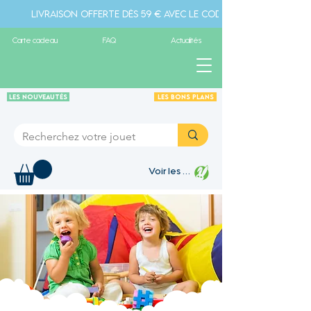
Livraison offerte dès 59 € avec le code " livraison" - Pa
Carte cadeau
FAQ
Actualités
Les Nouveautés
Les Bons plans
Voir les points