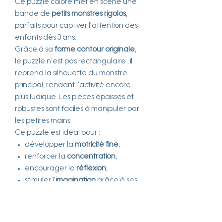
Ce puzzle coloré met en scène une
bande de
petits monstres rigolos
,
parfaits pour captiver l’attention des
enfants dès 3 ans.
Grâce à sa
forme contour originale
,
le puzzle n’est pas rectangulaire : il
reprend la silhouette du monstre
principal, rendant l’activité encore
plus ludique. Les pièces épaisses et
robustes sont faciles à manipuler par
les petites mains.
Ce puzzle est idéal pour :
développer la
motricité fine
,
renforcer la
concentration
,
encourager la
réflexion
,
stimuler l’
imagination
grâce à ses
personnages fantastiques.
Présenté dans une
boîte solide et
arrondie
, il est parfait pour offrir ou