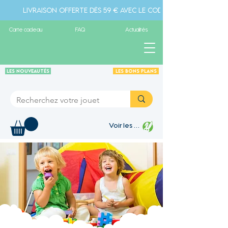
Livraison offerte dès 59 € avec le code " livraison" - Pa
Carte cadeau
FAQ
Actualités
Les Nouveautés
Les Bons plans
Voir les points