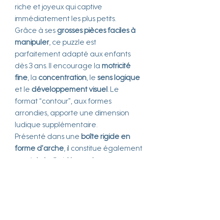
riche et joyeux qui captive
immédiatement les plus petits.
Grâce à ses
grosses pièces faciles à
manipuler
, ce puzzle est
parfaitement adapté aux enfants
dès 3 ans. Il encourage la
motricité
fine
, la
concentration
, le
sens logique
et le
développement visuel
. Le
format “contour”, aux formes
arrondies, apporte une dimension
ludique supplémentaire.
Présenté dans une
boîte rigide en
forme d’arche
, il constitue également
une très belle idée cadeau pour un
anniversaire, Noël, ou simplement
pour faire plaisir. Une activité idéale à
partager en famille !
env. 70 x 50 cm