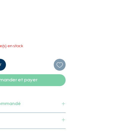
le(s) en stock
r
ander et payer
commandé