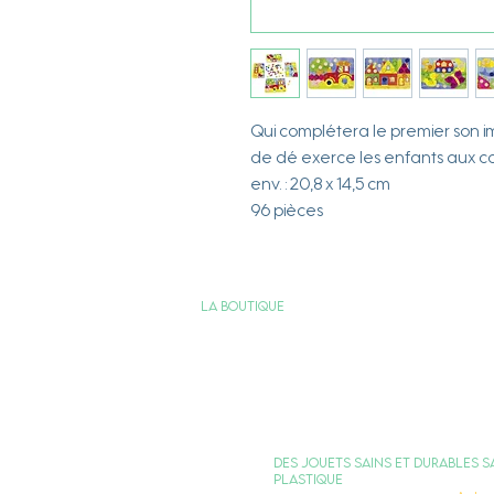
Qui complétera le premier son i
de dé exerce les enfants aux c
env. : 20,8 x 14,5 cm
96 pièces
La boutique
Services & Engagements
Nous contacter
FAQ
Des jouets sains et durables S
plastique