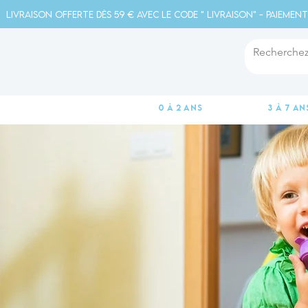
Livraison offerte dès 59 € avec le code " livraison" - Paiement
0 à 2 ans
3 à 7 an