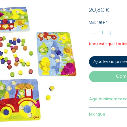
Prix
20,80 €
Quantité
*
Il ne reste que 1 artic
Ajouter au panie
Comm
Age minimum re
3 ans
Marque
Goki