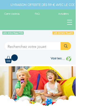
Livraison offerte dès 59 € avec le code " livraison" - Pa
Carte cadeau
FAQ
Actualités
Les Nouveautés
Les Bons plans
Voir les points