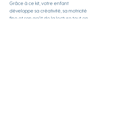
Grâce à ce kit, votre enfant
développe sa créativité, sa motricité
fine et son goût de la lecture tout en
découvrant une œuvre littéraire
incontournable dans une version
moderne et accessible.
Fabriqué en France avec amour !
env. 15,5 x 22 cm
Age minimum recommandé
6 ans
Marque
L'atelier imaginaire
Attention !
Ne convient pas aux enfants de
Points forts
moins de 3 ans. Danger
d'étouffement dû aux petites
✔
Activité ludique et éducative