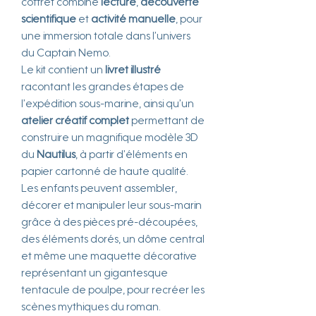
coffret combine
lecture
,
découverte
scientifique
et
activité manuelle
, pour
une immersion totale dans l’univers
du Captain Nemo.
Le kit contient un
livret illustré
racontant les grandes étapes de
l’expédition sous-marine, ainsi qu’un
atelier créatif complet
permettant de
construire un magnifique modèle 3D
du
Nautilus
, à partir d’éléments en
papier cartonné de haute qualité.
Les enfants peuvent assembler,
décorer et manipuler leur sous-marin
grâce à des pièces pré-découpées,
des éléments dorés, un dôme central
et même une maquette décorative
représentant un gigantesque
tentacule de poulpe, pour recréer les
scènes mythiques du roman.