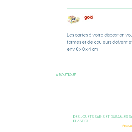
Les cartes à votre disposition v
formes et de couleurs doivent ê
env. 8 x 8 x 4 cm
La boutique
Services & Engagements
Nous contacter
FAQ
Des jouets sains et durables S
plastique
Arobaz