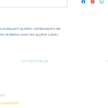
ous indiquent quelles combinaisons de
tre réalisées avec les quatre cubes.
Les jouets de Léa
Carte Cadeau
Programme de Fidélité
Votre compte
ANS
 Conception 2026