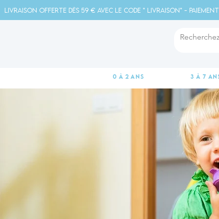
Livraison offerte dès 59 € avec le code " livraison" - Paiement
0 à 2 ans
3 à 7 an