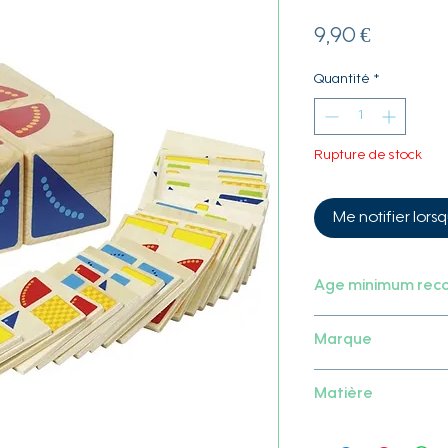
Prix
9,90 €
Quantité
*
Rupture de stock
Me notifier lorsq
Age minimum re
4 ans
Marque
Goki
Matière
Bois