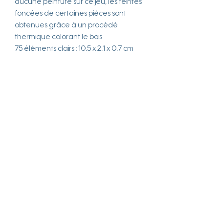
aucune peinture sur ce jeu, les teintes
foncées de certaines pièces sont
obtenues grâce à un procédé
thermique colorant le bois.
75 éléments clairs : 10,5 x 2,1 x 0,7 cm
35 éléments foncés : 10,5 x 2,1 x 0,7 cm
50 éléments clairs : 5,25 x 2,1 x 0,7 cm
40 éléments clairs : 2,1 x 2,1 x 0,7 cm
Age minimum recommandé
3 ans
Marque
Goki
Matière
Bois