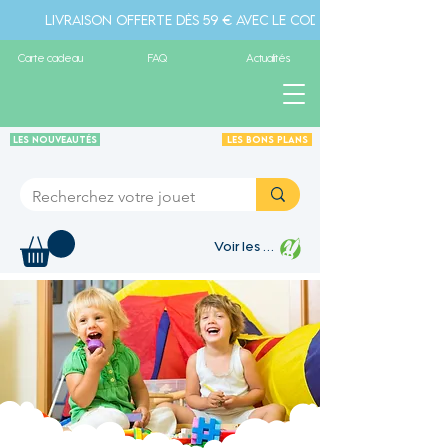
Livraison offerte dès 59 € avec le code " livraison" - Pa
Carte cadeau
FAQ
Actualités
Les Nouveautés
Les Bons plans
Voir les points