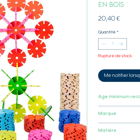
en bois
Prix
20,40 €
Quantité
*
Rupture de stock
Me notifier lorsq
Age minimum re
3 ans
Marque
Small foot
Matière