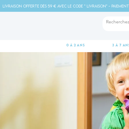
Livraison offerte dès 59 € avec le code " livraison" - Paiement
0 à 2 ans
3 à 7 an