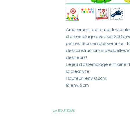
Amusement de toutes les couleur
d’assemblage avec ses 240 pièces
petites fleurs en bois verni sont
des constructions individuelles 
des fleurs !
Le jeu d’assemblage entraîne l‘h
la créativité.
Hauteur : env. 0,2cm,
Ø env. 5 cm
La boutique
Services & Engagements
Nous contacter
FAQ