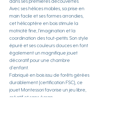
dans ses premières découvertes.
Avec ses hélices mobiles, sa prise en
main facile et ses formes arrondies,
cet hélicoptère en bois stimule la
motricité fine, l’imagination et la
coordination des tout-petits. Son style
épuré et ses couleurs douces en font
également un magnifique jouet
décoratif pour une chambre
d’enfant.
Fabriqué en bois issu de forêts gérées
durablement (certification FSC), ce
jouet Montessori favorise un jeu libre,
créatif et sans écran.
Idéal comme cadeau de naissance,
cadeau d’anniversaire ou premier
jouet éducatif dès 18 mois.
env. 13 x 8 x 9 cm