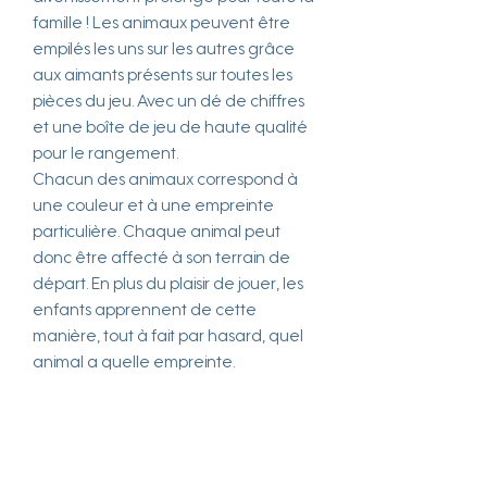
famille ! Les animaux peuvent être
empilés les uns sur les autres grâce
aux aimants présents sur toutes les
pièces du jeu. Avec un dé de chiffres
et une boîte de jeu de haute qualité
pour le rangement.
Chacun des animaux correspond à
une couleur et à une empreinte
particulière. Chaque animal peut
donc être affecté à son terrain de
départ. En plus du plaisir de jouer, les
enfants apprennent de cette
manière, tout à fait par hasard, quel
animal a quelle empreinte.
Un incontournable de la gamme de
jeux de société, qui peut être
idéalement complété par les autres
jeux de la ligne de produits "4