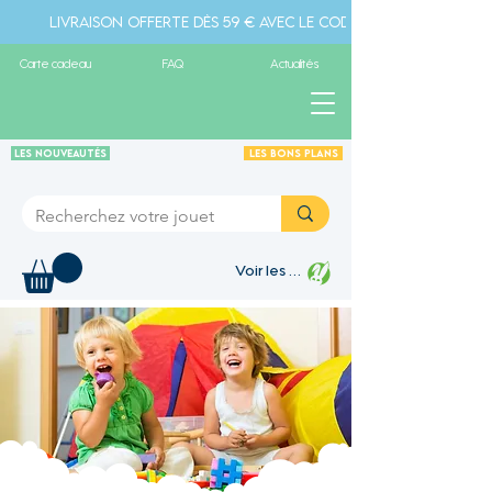
Livraison offerte dès 59 € avec le code " livraison" - Pa
Carte cadeau
FAQ
Actualités
Les Nouveautés
Les Bons plans
Voir les points