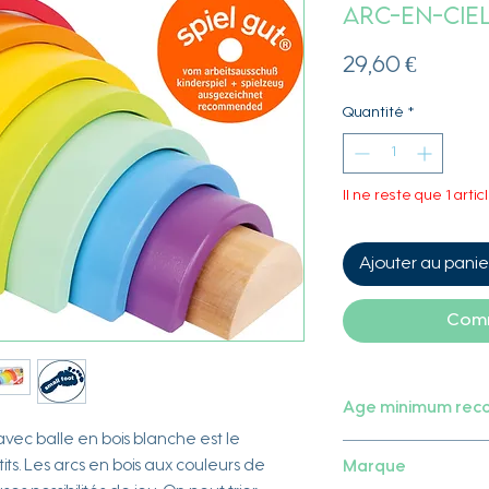
arc-en-ciel
Prix
29,60 €
Quantité
*
Il ne reste que 1 artic
Ajouter au panie
Comm
Age minimum re
avec balle en bois blanche est le
12 mois
ts. Les arcs en bois aux couleurs de
Marque