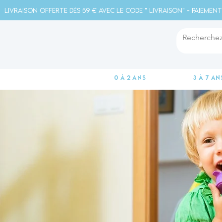
Livraison offerte dès 59 € avec le code " livraison" - Paiement
0 à 2 ans
3 à 7 an