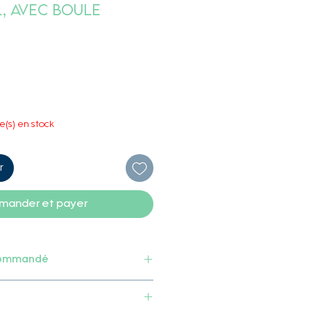
, avec boule
le(s) en stock
r
ander et payer
commandé