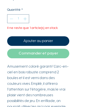
Quantité
*
Il ne reste que 1 article(s) en stock
Ajouter au panier
Commander et payer
Amusement coloré garanti ! L'arc-en-
ciel en bois robuste comprend 2
boules et il est verni dans des
couleurs vives. Empilé, il attirera
l'attention sur l'étagère, mais le vrai
plaisir vient des nombreuses
possibilités de jeu. En enfilade, on
pourrait utiliser les arcs par exemple