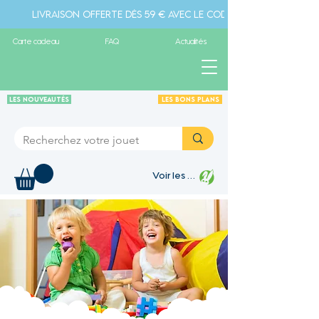
Livraison offerte dès 59 € avec le code " livraison" - Pa
Carte cadeau
FAQ
Actualités
Les Nouveautés
Les Bons plans
Voir les points