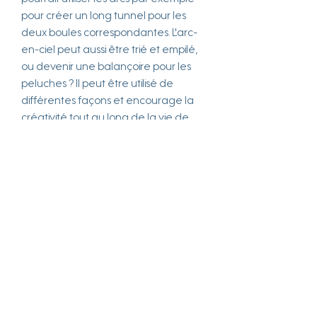
pour créer un long tunnel pour les
deux boules correspondantes. L'arc-
en-ciel peut aussi être trié et empilé,
ou devenir une balançoire pour les
peluches ? Il peut être utilisé de
différentes façons et encourage la
créativité tout au long de la vie de
petit enfant. Quelle est la plus belle
couleur ?
Plus grand arc env. 36 x 5 x 18 cm,
boule Ø env. 4,5 cm
Age minimum recommandé
12 mois
Marque
Small foot
Matière