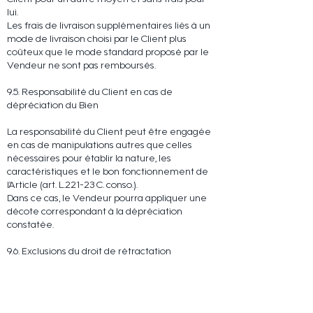
lui.
Les frais de livraison supplémentaires liés à un
mode de livraison choisi par le Client plus
coûteux que le mode standard proposé par le
Vendeur ne sont pas remboursés.
9.5. Responsabilité du Client en cas de
dépréciation du Bien
La responsabilité du Client peut être engagée
en cas de manipulations autres que celles
nécessaires pour établir la nature, les
caractéristiques et le bon fonctionnement de
l’Article (art. L.221-23 C. conso.).
Dans ce cas, le Vendeur pourra appliquer une
décote correspondant à la dépréciation
constatée.
9.6. Exclusions du droit de rétractation
Conformément à l’article L.221-28 du Code de
la consommation, le droit de rétractation ne
peut être exercé pour les contrats :