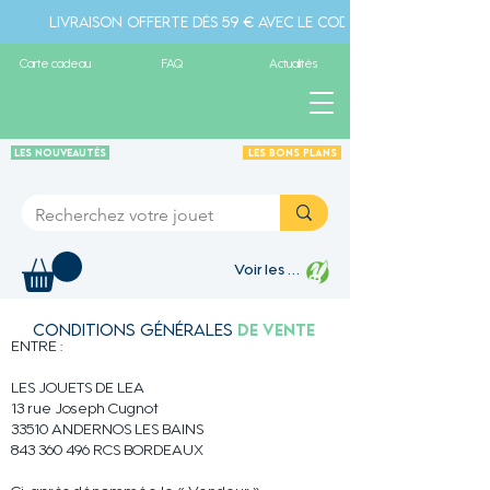
Livraison offerte dès 59 € avec le code " livraison" - Pa
Carte cadeau
FAQ
Actualités
Les Nouveautés
Les Bons plans
Voir les points
Conditions générales
de vente
ENTRE :
LES JOUETS DE LEA
13 rue Joseph Cugnot
33510 ANDERNOS LES BAINS
843 360 496
RCS BORDEAUX