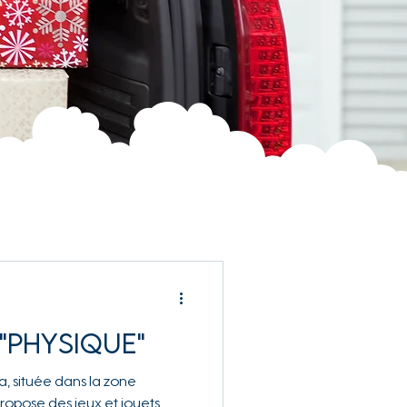
"physique"
a, située dans la zone
ropose des jeux et jouets