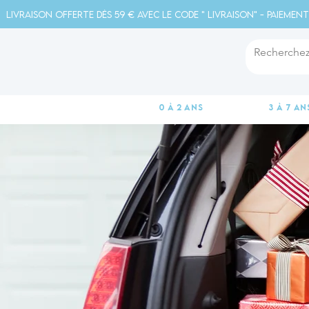
Livraison offerte dès 59 € avec le code " livraison" - Paiement
0 à 2 ans
3 à 7 an