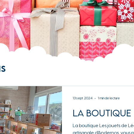
ns
13 sept. 2024
1 min de lecture
La boutique 
La boutique Les jouets de Lé
artisanale d'Andernos, vous p