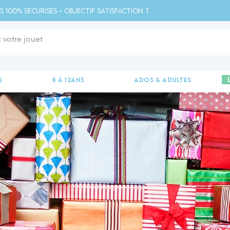
s 100% sécurisés - Objectif satisfaction totale - 
s
8 à 12ans
ados & adultes