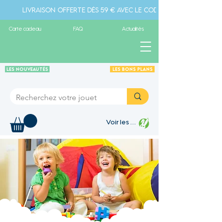
Livraison offerte dès 59 € avec le code " livraison" - Pa
Carte cadeau
FAQ
Actualités
Les Nouveautés
Les Bons plans
Voir les points