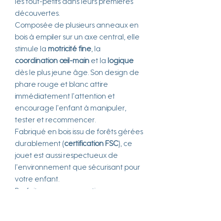
les tout-petits dans leurs premières
découvertes.
Composée de plusieurs anneaux en
bois à empiler sur un axe central, elle
stimule la
motricité fine
, la
coordination œil-main
et la
logique
dès le plus jeune âge. Son design de
phare rouge et blanc attire
immédiatement l’attention et
encourage l’enfant à manipuler,
tester et recommencer.
Fabriqué en bois issu de forêts gérées
durablement (
certification FSC
), ce
jouet est aussi respectueux de
l’environnement que sécurisant pour
votre enfant.
Parfait pour un apprentissage en
douceur, ce jeu s’inscrit parfaitement
dans une démarche
Montessori
,