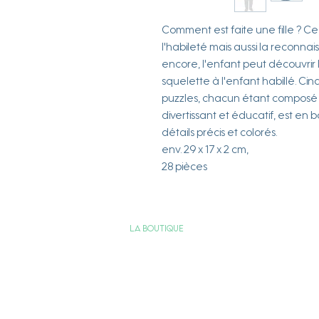
Comment est faite une fille ? C
l'habileté mais aussi la reconna
encore, l'enfant peut découvrir 
squelette à l'enfant habillé. Cinq
puzzles, chacun étant composé de
divertissant et éducatif, est en 
détails précis et colorés.
env. 29 x 17 x 2 cm,
28 pièces
La boutique
Services & Engagements
Nous contacter
FAQ