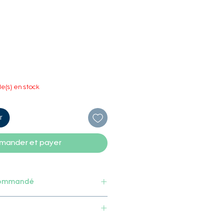
le(s) en stock
r
ander et payer
commandé