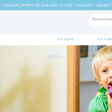
Livraison offerte dès 59 € avec le code " livraison" - Paiement
0 à 2 ans
3 à 7 an