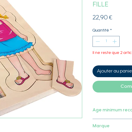
Fille
Prix
22,90 €
Quantité
*
Il ne reste que 2 artic
Ajouter au panie
Comm
Age minimum re
3 ans
Marque