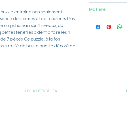
Small foot
Matière
e puzzle entraîne non seulement
issance des formes et des couleurs. Plus
Bois
le corps humain sur 4 niveaux, du
 petites fenêtres aident à faire les 4
 7 pièces. Ce puzzle, à la fois
bois stratifié de haute qualité décoré de
Les jouets de Léa
Carte Cadeau
Programme de Fidélité
Votre compte