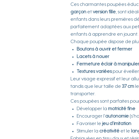
Ces charmantes poupées éducati
garçon
et
version fille
, sont idé
enfants dans leurs premières dé
parfaitement adaptées aux peti
enfants à apprendre en jouant.
Chaque poupée dispose de plusie
Boutons à ouvrir et fermer
Lacets à nouer
Fermeture éclair à manipule
Textures variées
pour éveiller
Leur visage expressif et leur al
tandis que leur taille de
37 cm
le
transporter.
Ces poupées sont parfaites pour
Développer la
motricité fine
Encourager l’
autonomie
(s’ha
Favoriser le
jeu d’imitation
Stimuler la
créativité
et le
la
Fabriquées en tissu doux et résis