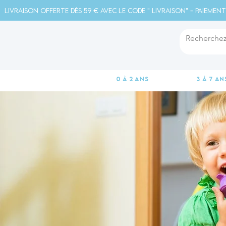
Livraison offerte dès 59 € avec le code " livraison" - Paiement
0 à 2 ans
3 à 7 an