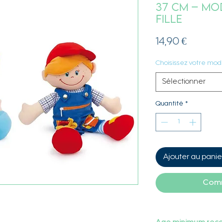
37 cm – Mo
Fille
Prix
14,90 €
Choisissez votre mod
Sélectionner
Quantité
*
Ajouter au panie
Comm