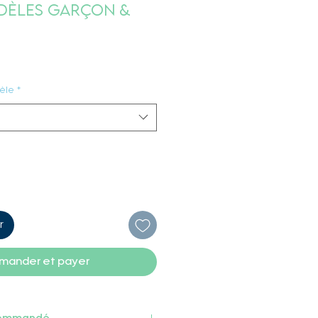
dèles Garçon &
èle
*
r
ander et payer