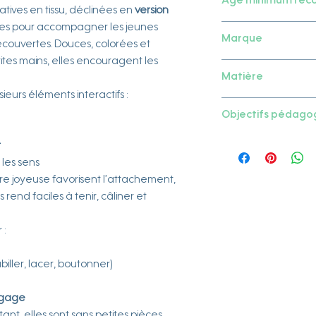
Age minimum re
ves en tissu, déclinées en
version
ales pour accompagner les jeunes
Dès la naissance
Marque
couvertes. Douces, colorées et
tes mains, elles encouragent les
Small foot
Matière
urs éléments interactifs :
Textile
Objectifs pédago
Améliore la
coor
r
Aide à l’acquisi
 les sens
Encourage le
je
lure joyeuse favorisent l’attachement,
Développe la
c
s rend faciles à tenir, câliner et
Apprentissage l
 :
biller, lacer, boutonner)
ngage
tant, elles sont sans petites pièces