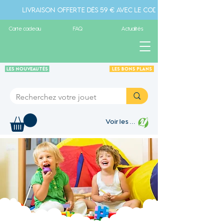
Livraison offerte dès 59 € avec le code " livraison" - Pa
Carte cadeau
FAQ
Actualités
Les Nouveautés
Les Bons plans
Voir les points