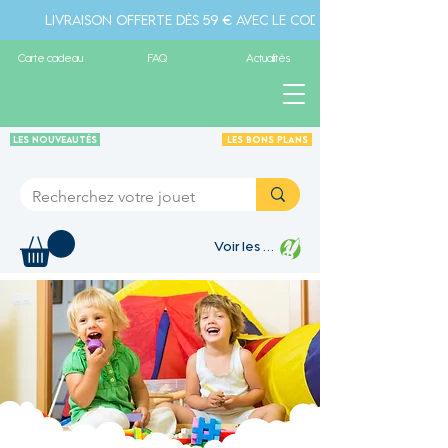
Livraison offerte dès 59 € avec le code " livraison" - Pa
Carte cadeau
FAQ
Actualités
Les Nouveautés
Les Bons plans
Voir les points