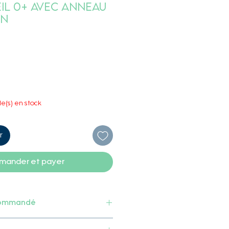
eil 0+ avec Anneau
on
le(s) en stock
r
ander et payer
commandé