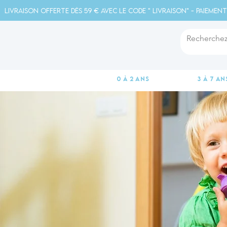
Livraison offerte dès 59 € avec le code " livraison" - Paiement
0 à 2 ans
3 à 7 an