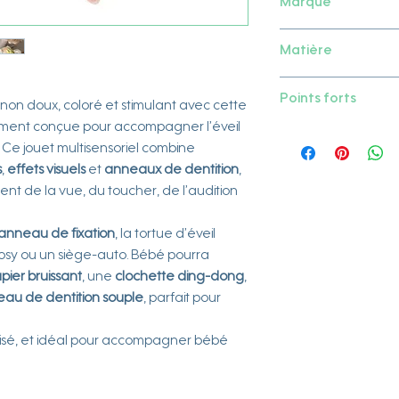
Marque
Fehn
Matière
Extérieur : velours,
Points forts
Rembourrage : 100
on doux, coloré et stimulant avec cette
ement conçue pour accompagner l’éveil
Développe la
v
. Ce jouet multisensoriel combine
toucher
s
,
effets visuels
et
anneaux de dentition
,
Plusieurs activit
nt de la vue, du toucher, de l’audition
papier bruissan
Anneau de dent
Douce et sécur
anneau de fixation
, la tortue d’éveil
(0+)
 cosy ou un siège-auto. Bébé pourra
S’accroche parto
pier bruissant
, une
clochette ding-dong
,
auto, parc…
au de dentition souple
, parfait pour
Lavable et fab
haute qualité (F
risé, et idéal pour accompagner bébé