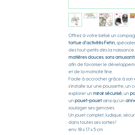
Offrez à votre bébé un compagn
tortue d’activités Fehn
, spécial
des tout-petits dès la naissance
matières douces
,
sons amusant
afin de favoriser le développeme
et de la motricité fine.
Facile à accrocher grâce à son
s’installe sur une poussette, un
explorer un
miroir sécurisé
, un
pa
un
pouet-pouet
ainsi qu’un
anne
soulager ses gencives.
Un jouet complet, ludique, sécu
dans toutes ses sorties !
env. 18 x 17 x 5 cm