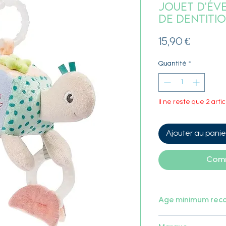
Jouet d’Év
de Dentiti
Prix
15,90 €
Quantité
*
Il ne reste que 2 artic
Ajouter au panie
Comm
Age minimum re
Dès la naissance