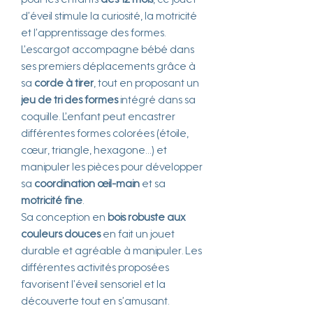
pour les enfants
dès 12 mois
, ce jouet
d’éveil stimule la curiosité, la motricité
et l’apprentissage des formes.
L’escargot accompagne bébé dans
ses premiers déplacements grâce à
sa
corde à tirer
, tout en proposant un
jeu de tri des formes
intégré dans sa
coquille. L’enfant peut encastrer
différentes formes colorées (étoile,
cœur, triangle, hexagone…) et
manipuler les pièces pour développer
sa
coordination œil-main
et sa
motricité fine
.
Sa conception en
bois robuste aux
couleurs douces
en fait un jouet
durable et agréable à manipuler. Les
différentes activités proposées
favorisent l’éveil sensoriel et la
découverte tout en s’amusant.