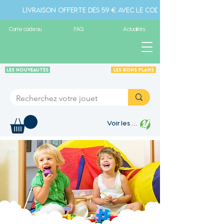
Livraison offerte dès 59 € avec le code " livraison" - Pa
Carte cadeau
FAQ
Actualités
Les Nouveautés
Les Bons plans
Voir les points