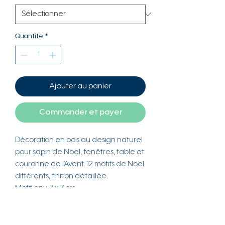
Quantité
*
Ajouter au panier
Commander et payer
Décoration en bois au design naturel
pour sapin de Noël, fenêtres, table et
couronne de l’Avent. 12 motifs de Noël
différents, finition détaillée.
Motif env. 7 x 7 cm.
A laisser brut tel quel ou à
personnaliser au grè de vos envies !