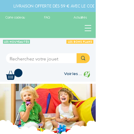
Livraison offerte dès 59 € avec le code " livraison" - Pa
Carte cadeau
FAQ
Actualités
Les Nouveautés
Les Bons plans
Voir les points