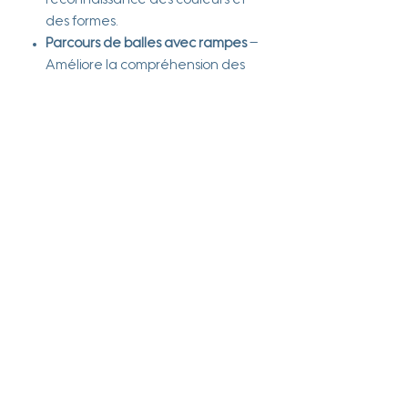
reconnaissance des couleurs et
des formes.
Parcours de balles avec rampes
–
Améliore la compréhension des
mouvements et de la gravité.
Engrenages à tourner
– Stimule la
logique et la motricité fine.
Arbre à compter avec curseurs
–
Introduit les premiers
apprentissages des chiffres.
env. 25 x 25 x 45 cm,
table 24 cm
Age minimum recommandé
12 mois
Marque
Small foot
Matière