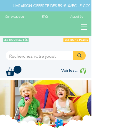
Livraison offerte dès 59 € avec le code " livraison" - Pa
Carte cadeau
FAQ
Actualités
Les Nouveautés
Les Bons plans
Voir les points