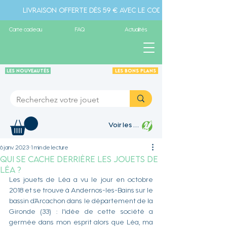
Livraison offerte dès 59 € avec le code " livraison" - Pa
Carte cadeau
FAQ
Actualités
Les Nouveautés
Les Bons plans
Voir les points
6 janv. 2023
1 min de lecture
Qui se cache derrière Les jouets de
Léa ?
Les jouets de Léa a vu le jour en octobre 
2018 et se trouve à Andernos-les-Bains sur le 
bassin d'Arcachon dans le département de la 
Gironde (33) : l'idée de cette société a 
germée dans mon esprit alors que Léa, ma 